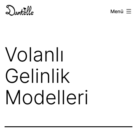
İçeriğe
Ankara
Menü
geç
Gelinlik
Volanlı
Gelinlik
Modelleri